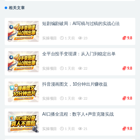
相关文章
短剧编剧破局：AI写稿与过稿的实战心法
实操项目
1 天前
23
9.8
全平台投手变现课：从入门到稳定出单
实操项目
1 天前
22
9.8
抖音漫画图文，10分钟出片赚收益
实操项目
1 天前
22
9.8
AI口播全流程：数字人+声音克隆实战
实操项目
1 天前
21
9.8