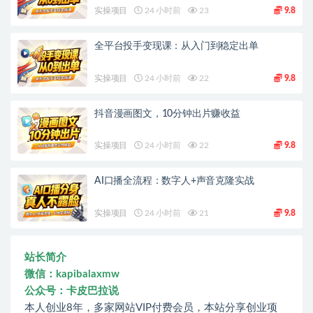
实操项目
24 小时前
23
9.8
全平台投手变现课：从入门到稳定出单
实操项目
24 小时前
22
9.8
抖音漫画图文，10分钟出片赚收益
实操项目
24 小时前
22
9.8
AI口播全流程：数字人+声音克隆实战
实操项目
24 小时前
21
9.8
站长简介
微信：kapibalaxmw
公众号：卡皮巴拉说
本人创业8年，多家网站VIP付费会员，本站分享创业项