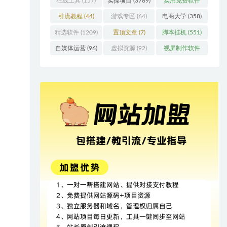
在线工具
(157)
实操项目
(3789)
实用免费软件
(415)
引流教程
(44)
游戏专区
(64)
电商大学
(358)
精选软件
(1209)
置顶文章
(7)
脚本挂机
(551)
自媒体运营
(96)
虚拟资源
(92)
视屏制作软件
(62)