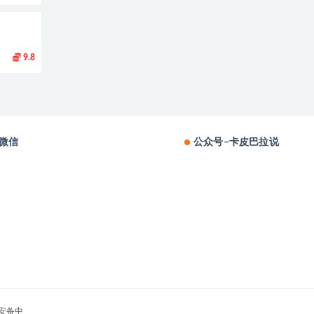
9.8
微信
公众号–卡皮巴拉说
安备中