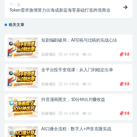
下一篇
Token需求激增算力出海成新蓝海零基础打造跨境商业
相关文章
短剧编剧破局：AI写稿与过稿的实战心法
实操项目
19 小时前
22
9.8
全平台投手变现课：从入门到稳定出单
实操项目
19 小时前
22
9.8
抖音漫画图文，10分钟出片赚收益
实操项目
19 小时前
22
9.8
AI口播全流程：数字人+声音克隆实战