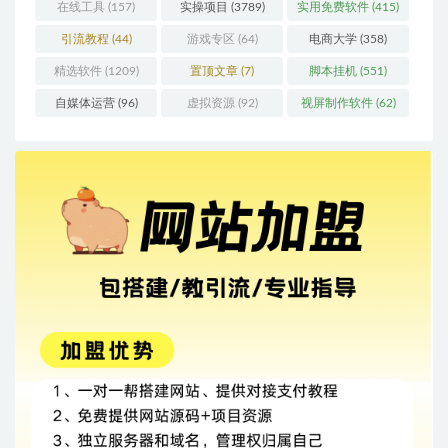
在线工具
(157)
实操项目
(3789)
实用免费软件
(415)
引流教程
(44)
游戏专区
(64)
电商大学
(358)
精选软件
(1209)
置顶文章
(7)
脚本挂机
(551)
自媒体运营
(96)
虚拟资源
(92)
视屏制作软件
(62)