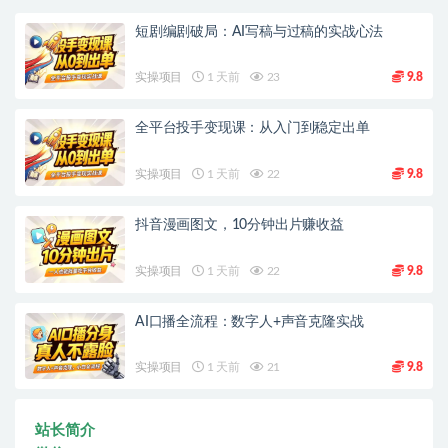
短剧编剧破局：AI写稿与过稿的实战心法
实操项目
1 天前
23
9.8
全平台投手变现课：从入门到稳定出单
实操项目
1 天前
22
9.8
抖音漫画图文，10分钟出片赚收益
实操项目
1 天前
22
9.8
AI口播全流程：数字人+声音克隆实战
实操项目
1 天前
21
9.8
站长简介