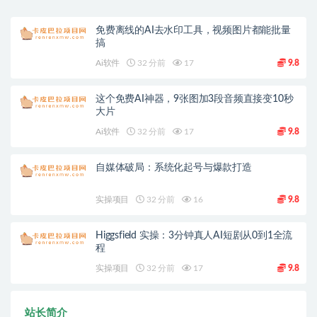
免费离线的AI去水印工具，视频图片都能批量
搞
Ai软件
32 分前
17
9.8
这个免费AI神器，9张图加3段音频直接变10秒
大片
Ai软件
32 分前
17
9.8
自媒体破局：系统化起号与爆款打造
实操项目
32 分前
16
9.8
Higgsfield 实操：3分钟真人AI短剧从0到1全流
程
实操项目
32 分前
17
9.8
站长简介