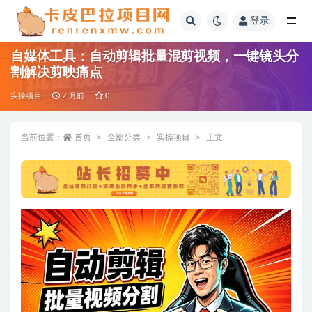
登录
全部
自媒体工具：自动剪辑批量混剪视频，一键镜头分
割解决剪映痛点
实操项目
2 月前
0
当前位置：
首页
全部分类
实操项目
正文