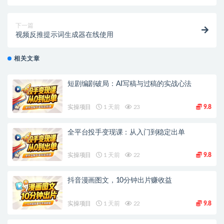
下一篇
视频反推提示词生成器在线使用
相关文章
短剧编剧破局：AI写稿与过稿的实战心法
实操项目
1 天前
23
9.8
全平台投手变现课：从入门到稳定出单
实操项目
1 天前
22
9.8
抖音漫画图文，10分钟出片赚收益
实操项目
1 天前
22
9.8