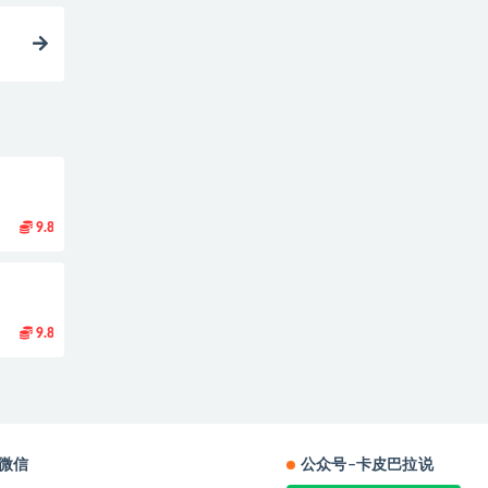
9.8
9.8
微信
公众号–卡皮巴拉说