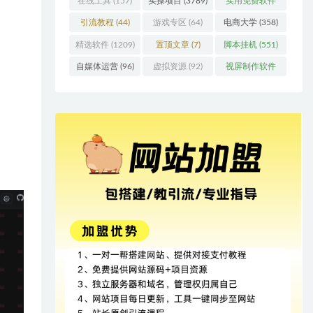
在线工具
(157)
实操项目
(3789)
实用免费软件
(415)
引流教程
(44)
游戏专区
(64)
电商大学
(358)
精选软件
(1209)
置顶文章
(7)
脚本挂机
(551)
自媒体运营
(96)
虚拟资源
(92)
视屏制作软件
(62)