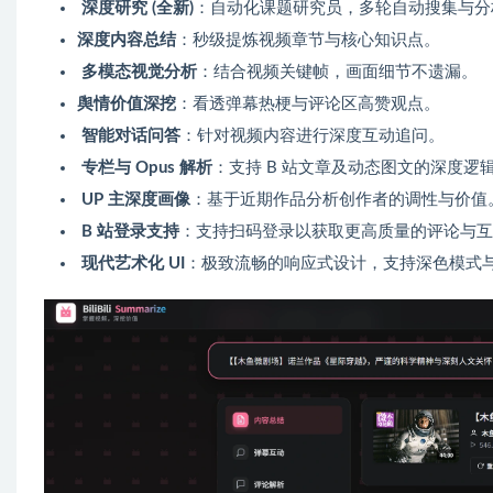
深度研究 (全新)
：自动化课题研究员，多轮自动搜集与分
深度内容总结
：秒级提炼视频章节与核心知识点。
多模态视觉分析
：结合视频关键帧，画面细节不遗漏。
舆情价值深挖
：看透弹幕热梗与评论区高赞观点。
智能对话问答
：针对视频内容进行深度互动追问。
专栏与 Opus 解析
：支持 B 站文章及动态图文的深度逻
UP 主深度画像
：基于近期作品分析创作者的调性与价值
B 站登录支持
：支持扫码登录以获取更高质量的评论与互
现代艺术化 UI
：极致流畅的响应式设计，支持深色模式