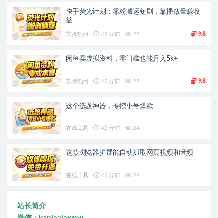
快手荧光计划：零粉搬运短剧，靠播放量赚收
益
实操项目
42 分前
25
9.8
闲鱼卖虚拟资料，零门槛也能月入5k+
实操项目
42 分前
25
9.8
这个选题神器，专挖小号爆款
在线工具
42 分前
24
这款浏览器扩展能自动抓取网页视频和音频
在线工具
42 分前
24
站长简介
微信：kapibalaxmw