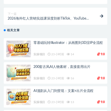
下一篇
2026海外红人营销实战课深度剖析TikTok、YouTube、
Instagram三大平台
相关文章
零基础玩转Illustrator：从画图到3D渲IP全流程
实操项目
23 小时前
14
9.8
200套古风AI人物素材，直接套用出片
实操项目
23 小时前
16
9.8
AI漫剧从入门到变现：文案+出片全流程
实操项目
23 小时前
13
9.8