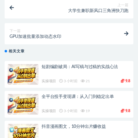
上一篇
大学生兼职新风口三角洲快刀跑
下一篇
GPU加速批量添加动态水印
相关文章
短剧编剧破局：AI写稿与过稿的实战心法
实操项目
3 小时前
21
9.8
全平台投手变现课：从入门到稳定出单
实操项目
3 小时前
19
9.8
抖音漫画图文，10分钟出片赚收益