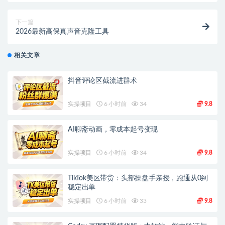
下一篇
2026最新高保真声音克隆工具
相关文章
抖音评论区截流进群术
实操项目
6 小时前
34
9.8
AI聊斋动画，零成本起号变现
实操项目
6 小时前
34
9.8
TikTok美区带货：头部操盘手亲授，跑通从0到
稳定出单
实操项目
6 小时前
33
9.8