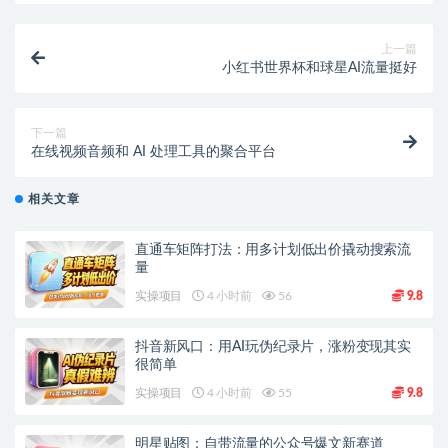
上一篇
小红书世界杯和球星AI流量挺好
下一篇
在线视频音频和 AI 处理工具的聚合平台
相关文章
直通车矩阵打法：用多计划低出价撬动搜索流
量
实操项目
4 小时前
56
9.8
抖音新风口：用AI玩伪纪录片，涨粉变现其实
很简单
实操项目
4 小时前
55
9.8
明星贴图：自带流量的公众号爆文新赛道