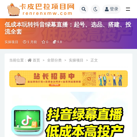
登录
全部
低成本玩转抖音绿幕直播：起号、选品、搭建、投
流全套
实操项目
1 月前
0
9.8
当前位置：
首页
全部分类
实操项目
正文