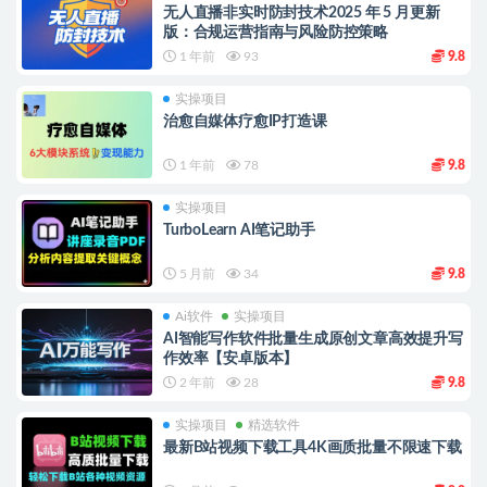
无人直播非实时防封技术2025 年 5 月更新
版：合规运营指南与风险防控策略
1 年前
93
9.8
实操项目
治愈自媒体疗愈IP打造课
1 年前
78
9.8
实操项目
TurboLearn AI笔记助手
5 月前
34
9.8
Ai软件
实操项目
AI智能写作软件批量生成原创文章高效提升写
作效率【安卓版本】
2 年前
28
9.8
实操项目
精选软件
最新B站视频下载工具4K画质批量不限速下载