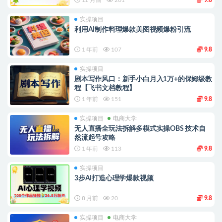
实操项目
利用AI制作料理爆款美图视频爆粉引流
1 年前
107
9.8
实操项目
剧本写作风口：新手小白月入1万+的保姆级教
程【飞书文档教程】
1 年前
151
9.8
实操项目
电商大学
无人直播全玩法拆解多模式实操OBS 技术自
然流起号攻略
1 年前
113
9.8
实操项目
3步AI打造心理学爆款视频
8 月前
20
9.8
实操项目
电商大学