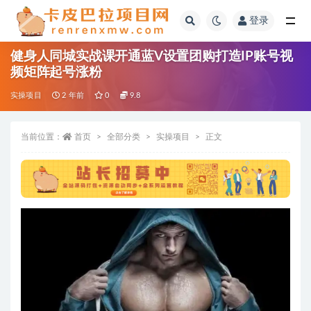
登录
全部
健身人同城实战课开通蓝V设置团购打造IP账号视
频矩阵起号涨粉
实操项目
2 年前
0
9.8
当前位置：
首页
全部分类
实操项目
正文