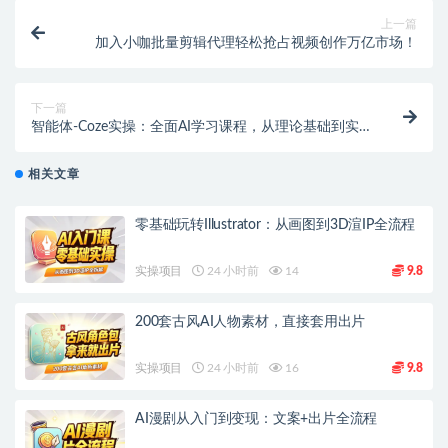
上一篇
加入小咖批量剪辑代理轻松抢占视频创作万亿市场！
下一篇
智能体-Coze实操：全面AI学习课程，从理论基础到实
战应用！
相关文章
零基础玩转Illustrator：从画图到3D渲IP全流程
实操项目
24 小时前
14
9.8
200套古风AI人物素材，直接套用出片
实操项目
24 小时前
16
9.8
AI漫剧从入门到变现：文案+出片全流程