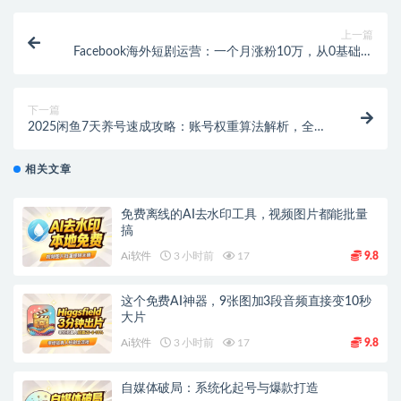
上一篇
Facebook海外短剧运营：一个月涨粉10万，从0基础到
实战
下一篇
2025闲鱼7天养号速成攻略：账号权重算法解析，全流
程实操，快速提升账号权重！【飞书文档教程】
相关文章
免费离线的AI去水印工具，视频图片都能批量
搞
Ai软件
3 小时前
17
9.8
这个免费AI神器，9张图加3段音频直接变10秒
大片
Ai软件
3 小时前
17
9.8
自媒体破局：系统化起号与爆款打造