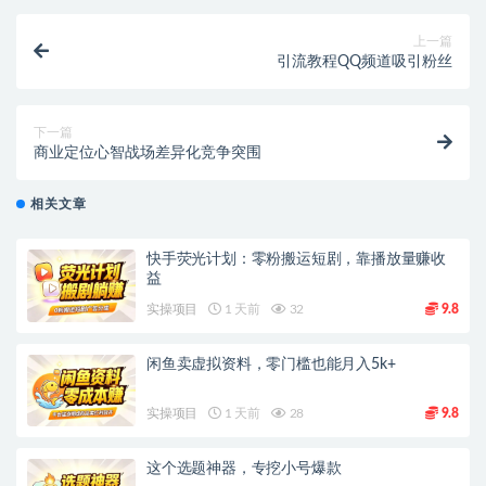
上一篇
引流教程QQ频道吸引粉丝
下一篇
商业定位心智战场差异化竞争突围
相关文章
快手荧光计划：零粉搬运短剧，靠播放量赚收
益
实操项目
1 天前
32
9.8
闲鱼卖虚拟资料，零门槛也能月入5k+
实操项目
1 天前
28
9.8
这个选题神器，专挖小号爆款