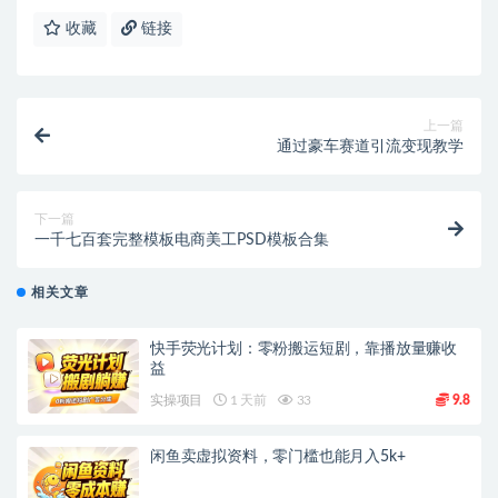
收藏
链接
上一篇
通过豪车赛道引流变现教学
下一篇
一千七百套完整模板电商美工PSD模板合集
相关文章
快手荧光计划：零粉搬运短剧，靠播放量赚收
益
实操项目
1 天前
33
9.8
闲鱼卖虚拟资料，零门槛也能月入5k+