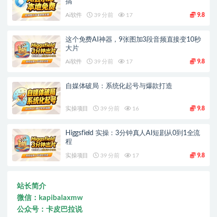
搞
Ai软件
39 分前
17
9.8
这个免费AI神器，9张图加3段音频直接变10秒
大片
Ai软件
39 分前
17
9.8
自媒体破局：系统化起号与爆款打造
实操项目
39 分前
16
9.8
Higgsfield 实操：3分钟真人AI短剧从0到1全流
程
实操项目
39 分前
17
9.8
站长简介
微信：kapibalaxmw
公众号：卡皮巴拉说