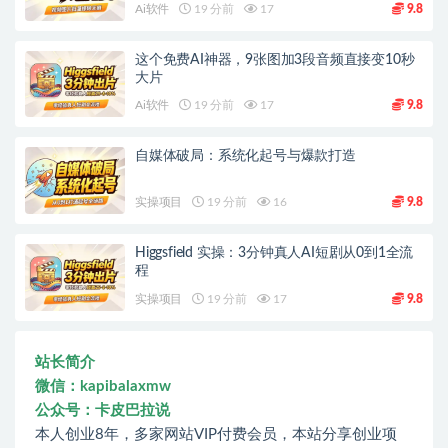
Ai软件
19 分前
17
9.8
这个免费AI神器，9张图加3段音频直接变10秒
大片
Ai软件
19 分前
17
9.8
自媒体破局：系统化起号与爆款打造
实操项目
19 分前
16
9.8
Higgsfield 实操：3分钟真人AI短剧从0到1全流
程
实操项目
19 分前
17
9.8
站长简介
微信：kapibalaxmw
公众号：卡皮巴拉说
本人创业8年，多家网站VIP付费会员，本站分享创业项