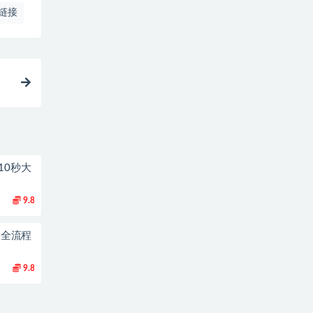
链接
10秒大
9.8
到1全流程
9.8