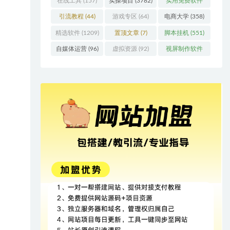
在线工具
(157)
实操项目
(3782)
实用免费软件
(415)
引流教程
(44)
游戏专区
(64)
电商大学
(358)
精选软件
(1209)
置顶文章
(7)
脚本挂机
(551)
自媒体运营
(96)
虚拟资源
(92)
视屏制作软件
(62)