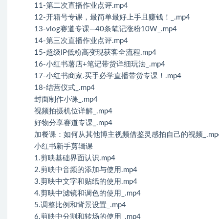
11-第二次直播作业点评.mp4
12-开箱号专课，最简单最好上手且赚钱！_.mp4
13-vlog赛道专课—40条笔记涨粉10W_.mp4
14-第三次直播作业点评.mp4
15-超级IP低粉高变现获客全流程.mp4
16-小红书薯店+笔记带货详细玩法_.mp4
17-小红书商家.买手必学直播带货专课！.mp4
18-结营仪式_.mp4
封面制作小课_.mp4
视频拍摄机位详解_.mp4
好物分享赛道专课_.mp4
加餐课：如何从其他博主视频借鉴灵感拍自己的视频_.mp
小红书新手剪辑课
1.剪映基础界面认识.mp4
2.剪映中音频的添加与使用.mp4
3.剪映中文字和贴纸的使用.mp4
4.剪映中滤镜和调色的使用_.mp4
5.调整比例和背景设置_.mp4
6.剪映中分割和转场的使用_.mp4