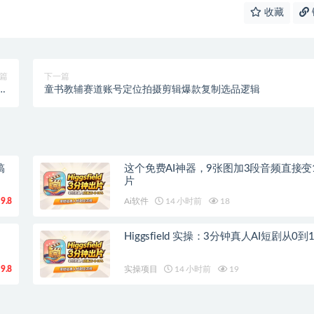
收藏
篇
下一篇
格
童书教辅赛道账号定位拍摄剪辑爆款复制选品逻辑
制
搞
这个免费AI神器，9张图加3段音频直接变
片
9.8
Ai软件
14 小时前
18
Higgsfield 实操：3分钟真人AI短剧从0
9.8
实操项目
14 小时前
19