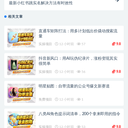
最新小红书跳实名解决方法有时效性
相关文章
直通车矩阵打法：用多计划低出价撬动搜索流
量
实操项目
12 小时前
57
9.8
抖音新风口：用AI玩伪纪录片，涨粉变现其实
很简单
实操项目
12 小时前
56
9.8
明星贴图：自带流量的公众号爆文新赛道
免费项目
12 小时前
1
八类AI角色提示词清单，200个拿来即用的指令
实操项目
12 小时前
53
9.8