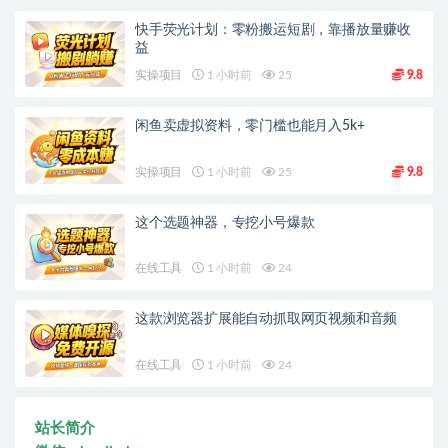
快手荧光计划：零粉搬运短剧，靠播放量赚收
益
实操项目
1 小时前
25
9.8
闲鱼卖虚拟资料，零门槛也能月入5k+
实操项目
1 小时前
25
9.8
这个选题神器，专挖小号爆款
在线工具
1 小时前
24
这款浏览器扩展能自动抓取网页视频和音频
在线工具
1 小时前
24
站长简介