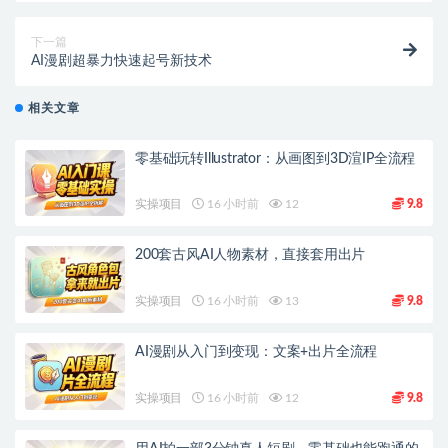
下一篇
AI漫剧超暴力快速起号新技术
相关文章
零基础玩转Illustrator：从画图到3D渲IP全流程
实操项目
16 小时前
12
9.8
200套古风AI人物素材，直接套用出片
实操项目
16 小时前
13
9.8
AI漫剧从入门到变现：文案+出片全流程
实操项目
16 小时前
12
9.8