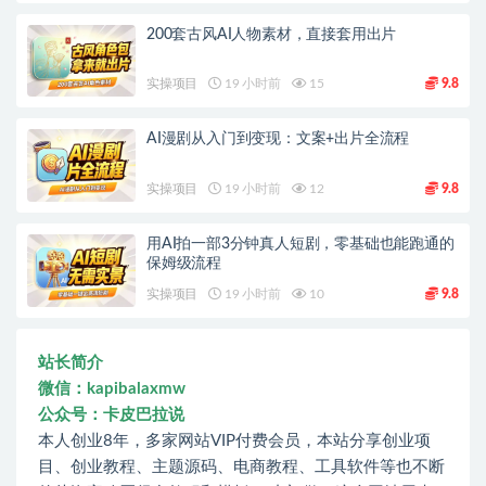
200套古风AI人物素材，直接套用出片
实操项目
19 小时前
15
9.8
AI漫剧从入门到变现：文案+出片全流程
实操项目
19 小时前
12
9.8
用AI拍一部3分钟真人短剧，零基础也能跑通的
保姆级流程
实操项目
19 小时前
10
9.8
站长简介
微信：kapibalaxmw
公众号：卡皮巴拉说
本人创业8年，多家网站VIP付费会员，本站分享创业项
目、创业教程、主题源码、电商教程、工具软件等也不断