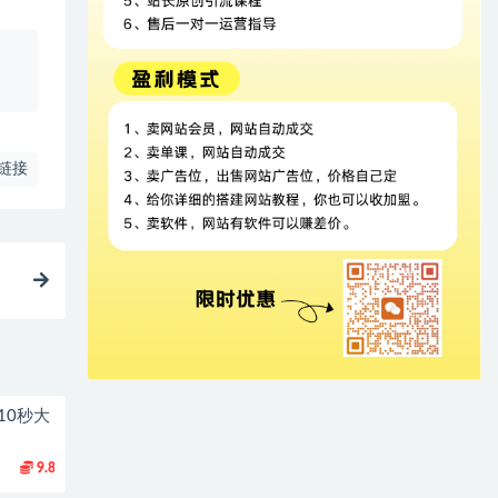
、
链接
10秒大
9.8