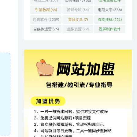
在线工具
(157)
实操项目
(3782)
实用免费软件
(415)
引流教程
(44)
游戏专区
(64)
电商大学
(358)
精选软件
(1209)
置顶文章
(7)
脚本挂机
(551)
自媒体运营
(96)
虚拟资源
(92)
视屏制作软件
(62)