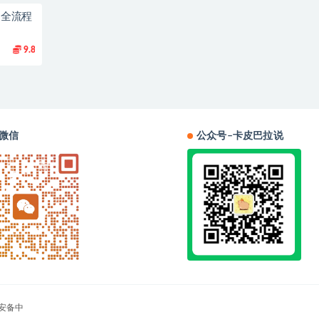
到1全流程
9.8
微信
公众号–卡皮巴拉说
安备中