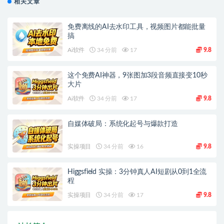
相关文章
免费离线的AI去水印工具，视频图片都能批量
搞
Ai软件
34 分前
17
9.8
这个免费AI神器，9张图加3段音频直接变10秒
大片
Ai软件
34 分前
17
9.8
自媒体破局：系统化起号与爆款打造
实操项目
34 分前
16
9.8
Higgsfield 实操：3分钟真人AI短剧从0到1全流
程
实操项目
34 分前
17
9.8