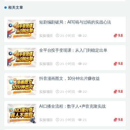
相关文章
短剧编剧破局：AI写稿与过稿的实战心法
实操项目
21 小时前
22
9.8
全平台投手变现课：从入门到稳定出单
实操项目
21 小时前
22
9.8
抖音漫画图文，10分钟出片赚收益
实操项目
21 小时前
22
9.8
AI口播全流程：数字人+声音克隆实战
实操项目
21 小时前
21
9.8