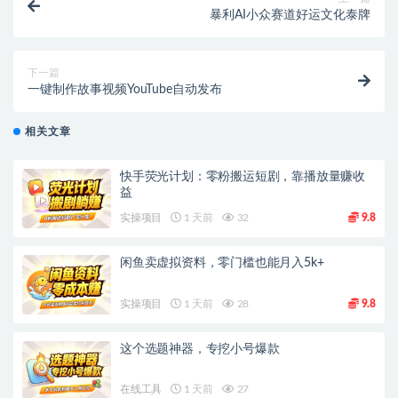
暴利AI小众赛道好运文化泰牌
下一篇
一键制作故事视频YouTube自动发布
相关文章
快手荧光计划：零粉搬运短剧，靠播放量赚收
益
实操项目
1 天前
32
9.8
闲鱼卖虚拟资料，零门槛也能月入5k+
实操项目
1 天前
28
9.8
这个选题神器，专挖小号爆款
在线工具
1 天前
27