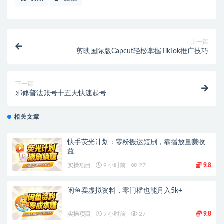
上一篇
剪映国际版Capcut轻松掌握TikTok推广技巧
下一篇
邪修普法账号十五天快速起号
相关文章
快手荧光计划：零粉搬运短剧，靠播放量赚收
益
实操项目
9 小时前
27
9.8
闲鱼卖虚拟资料，零门槛也能月入5k+
实操项目
9 小时前
27
9.8