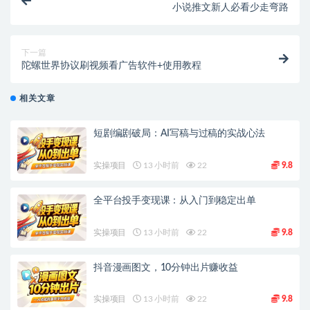
小说推文新人必看少走弯路
下一篇
陀螺世界协议刷视频看广告软件+使用教程
相关文章
短剧编剧破局：AI写稿与过稿的实战心法
实操项目
13 小时前
22
9.8
全平台投手变现课：从入门到稳定出单
实操项目
13 小时前
22
9.8
抖音漫画图文，10分钟出片赚收益
实操项目
13 小时前
22
9.8