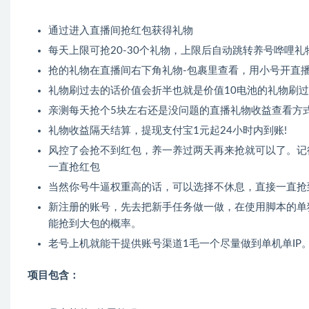
通过进入直播间抢红包获得礼物
每天上限可抢20-30个礼物，上限后自动跳转养号哗哩礼物
抢的礼物在直播间右下角礼物-包裹里查看，用小号开直
礼物刷过去的话价值会折半也就是价值10电池的礼物刷过
亲测每天抢个5块左右还是没问题的直播礼物收益查看方式
礼物收益隔天结算，提现支付宝1元起24小时内到账!
风控了会抢不到红包，养一养过两天再来抢就可以了。记
一直抢红包
当然你号牛逼权重高的话，可以选择不休息，直接一直抢
新注册的账号，先去把新手任务做一做，在使用脚本的单
能抢到大包的概率。
老号上机就能干提供账号渠道1毛一个尽量做到单机单IP
项目包含：