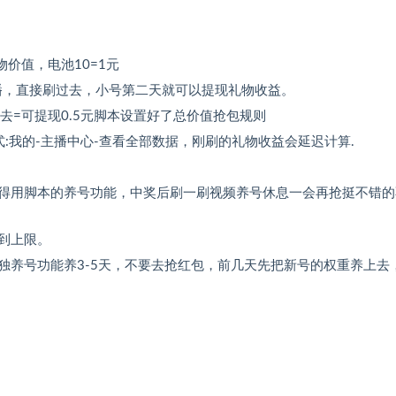
价值，电池10=1元
播，直接刷过去，小号第二天就可以提现礼物收益。
去=可提现0.5元脚本设置好了总价值抢包规则
:我的-主播中心-查看全部数据，刚刷的礼物收益会延迟计算.
得用脚本的养号功能，中奖后刷一刷视频养号休息一会再抢挺不错的
到上限。
独养号功能养3-5天，不要去抢红包，前几天先把新号的权重养上去
。