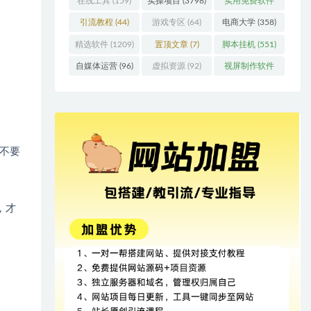
在线工具
(159)
实操项目
(3798)
实用免费软件
(415)
引流教程
(44)
游戏专区
(64)
电商大学
(358)
精选软件
(1209)
置顶文章
(7)
脚本挂机
(551)
自媒体运营
(96)
虚拟资源
(92)
视屏制作软件
(62)
不要
，才