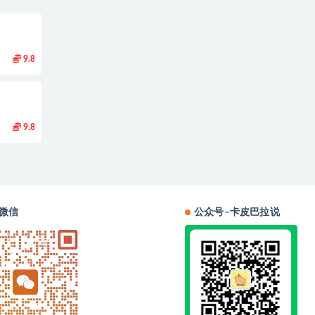
9.8
9.8
微信
公众号–卡皮巴拉说