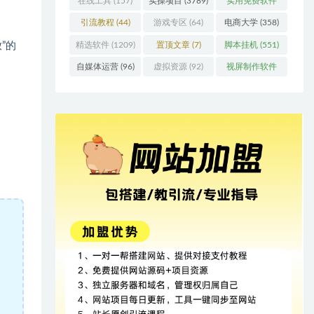
在线工具
(157)
实操项目
(3789)
实用免费软件
(415)
引流教程
(44)
游戏专区
(64)
电商大学
(358)
精选软件
(1209)
置顶文章
(7)
脚本挂机
(551)
”的
自媒体运营
(96)
虚拟资源
(92)
视屏制作软件
(62)