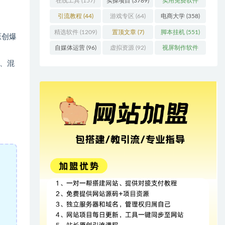
在线工具
(157)
实操项目
(3789)
实用免费软件
(415)
引流教程
(44)
游戏专区
(64)
电商大学
(358)
精选软件
(1209)
置顶文章
(7)
脚本挂机
(551)
原创爆
自媒体运营
(96)
虚拟资源
(92)
视屏制作软件
(62)
、混