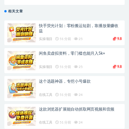
相关文章
快手荧光计划：零粉搬运短剧，靠播放量赚收
益
实操项目
51 分前
25
9.8
闲鱼卖虚拟资料，零门槛也能月入5k+
实操项目
51 分前
25
9.8
这个选题神器，专挖小号爆款
在线工具
51 分前
24
这款浏览器扩展能自动抓取网页视频和音频
在线工具
51 分前
24