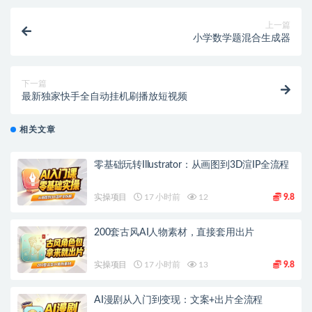
上一篇
小学数学题混合生成器
下一篇
最新独家快手全自动挂机刷播放短视频
相关文章
零基础玩转Illustrator：从画图到3D渲IP全流程
实操项目
17 小时前
12
9.8
200套古风AI人物素材，直接套用出片
实操项目
17 小时前
13
9.8
AI漫剧从入门到变现：文案+出片全流程