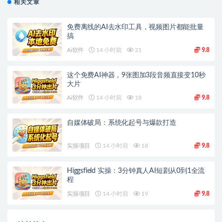
相关文章
免费离线的AI去水印工具，视频图片都能批量
搞
Ai软件
14 小时前
21
9.8
这个免费AI神器，9张图加3段音频直接变10秒
大片
Ai软件
14 小时前
18
9.8
自媒体破局：系统化起号与爆款打造
实操项目
14 小时前
18
9.8
Higgsfield 实操：3分钟真人AI短剧从0到1全流
程
实操项目
14 小时前
19
9.8