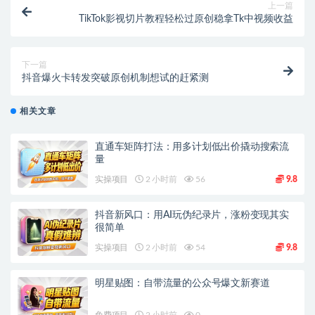
上一篇
TikTok影视切片教程轻松过原创稳拿Tk中视频收益
下一篇
抖音爆火卡转发突破原创机制想试的赶紧测
相关文章
直通车矩阵打法：用多计划低出价撬动搜索流
量
实操项目
2 小时前
56
9.8
抖音新风口：用AI玩伪纪录片，涨粉变现其实
很简单
实操项目
2 小时前
54
9.8
明星贴图：自带流量的公众号爆文新赛道