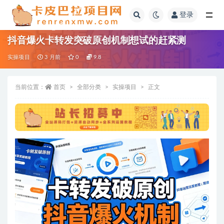
登录
全部
抖音爆火卡转发突破原创机制想试的赶紧测
实操项目
3 月前
0
9.8
当前位置：
首页
全部分类
实操项目
正文