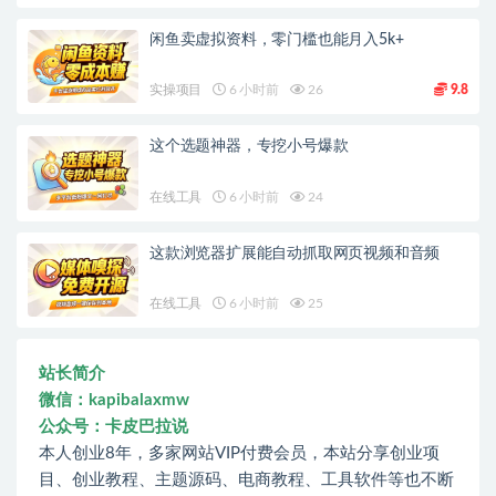
闲鱼卖虚拟资料，零门槛也能月入5k+
实操项目
6 小时前
26
9.8
这个选题神器，专挖小号爆款
在线工具
6 小时前
24
这款浏览器扩展能自动抓取网页视频和音频
在线工具
6 小时前
25
站长简介
微信：kapibalaxmw
公众号：卡皮巴拉说
本人创业8年，多家网站VIP付费会员，本站分享创业项
目、创业教程、主题源码、电商教程、工具软件等也不断