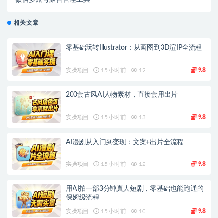
微信多账号聚合管理工具
相关文章
零基础玩转Illustrator：从画图到3D渲IP全流程
实操项目
15 小时前
12
9.8
200套古风AI人物素材，直接套用出片
实操项目
15 小时前
13
9.8
AI漫剧从入门到变现：文案+出片全流程
实操项目
15 小时前
12
9.8
用AI拍一部3分钟真人短剧，零基础也能跑通的
保姆级流程
实操项目
15 小时前
10
9.8