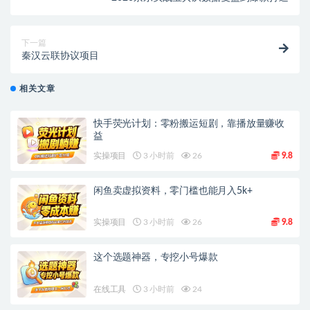
下一篇
秦汉云联协议项目
相关文章
快手荧光计划：零粉搬运短剧，靠播放量赚收
益
实操项目
3 小时前
26
9.8
闲鱼卖虚拟资料，零门槛也能月入5k+
实操项目
3 小时前
26
9.8
这个选题神器，专挖小号爆款
在线工具
3 小时前
24