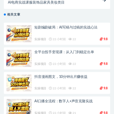
AI电商实战课服装饰品家具美妆类目
相关文章
短剧编剧破局：AI写稿与过稿的实战心法
实操项目
22 小时前
22
9.8
全平台投手变现课：从入门到稳定出单
实操项目
22 小时前
22
9.8
抖音漫画图文，10分钟出片赚收益
实操项目
22 小时前
22
9.8
AI口播全流程：数字人+声音克隆实战
实操项目
22 小时前
21
9.8