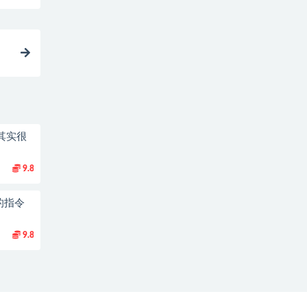
其实很
9.8
的指令
9.8