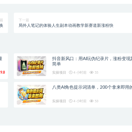
篇
下一篇
换
局外人笔记的体验人生副本动画教学新赛道新涨粉快
量
抖音新风口：用AI玩伪纪录片，涨粉变现
简单
9.8
实操项目
4 小时前
55
八类AI角色提示词清单，200个拿来即用
实操项目
4 小时前
53