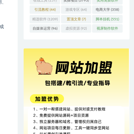
在线工具
(157)
实操项目
(3793)
实用免费软件
用、
(415)
引流教程
(44)
游戏专区
(64)
电商大学
(358)
精选软件
(1209)
置顶文章
(7)
脚本挂机
(551)
成
自媒体运营
(96)
虚拟资源
(92)
视屏制作软件
(62)