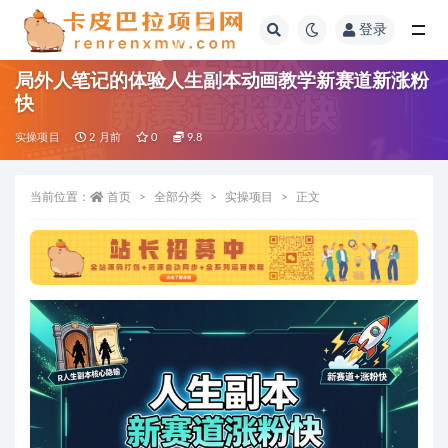
登录
全部
局外人笔记的体验人生副本动画教学新赛道新涨粉
快
实操项目
2 月前
0
9.8
当前位置：
首页
全部分类
实操项目
正文