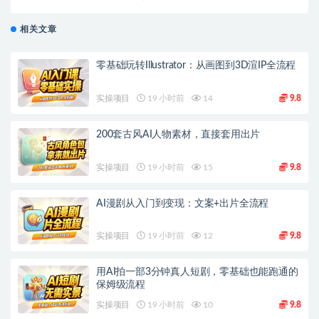
相关文章
零基础玩转Illustrator：从画图到3D渲IP全流程
实操项目
19 小时前
14
9.8
200套古风AI人物素材，直接套用出片
实操项目
19 小时前
15
9.8
AI漫剧从入门到变现：文案+出片全流程
实操项目
19 小时前
12
9.8
用AI拍一部3分钟真人短剧，零基础也能跑通的
保姆级流程
实操项目
19 小时前
10
9.8