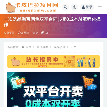
登录
全部
一次选品淘宝闲鱼双平台同步卖0成本AI流程化操
作
实操项目
2 月前
0
9.8
当前位置：
首页
全部分类
实操项目
正文