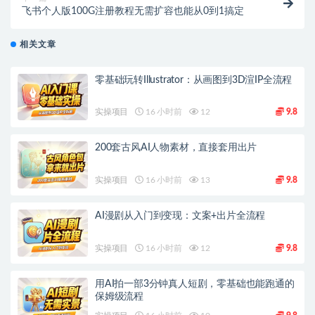
飞书个人版100G注册教程无需扩容也能从0到1搞定
相关文章
零基础玩转Illustrator：从画图到3D渲IP全流程
实操项目
16 小时前
12
9.8
200套古风AI人物素材，直接套用出片
实操项目
16 小时前
13
9.8
AI漫剧从入门到变现：文案+出片全流程
实操项目
16 小时前
12
9.8
用AI拍一部3分钟真人短剧，零基础也能跑通的
保姆级流程