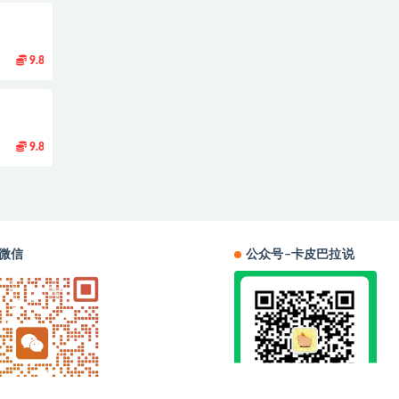
9.8
9.8
微信
公众号–卡皮巴拉说