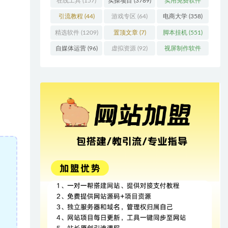
在线工具
(157)
实操项目
(3789)
实用免费软件
(415)
引流教程
(44)
游戏专区
(64)
电商大学
(358)
精选软件
(1209)
置顶文章
(7)
脚本挂机
(551)
自媒体运营
(96)
虚拟资源
(92)
视屏制作软件
(62)