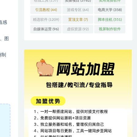
在线工具
(157)
实操项目
(3782)
实用免费软件
(415)
引流教程
(44)
游戏专区
(64)
电商大学
(358)
精选软件
(1209)
置顶文章
(7)
脚本挂机
(551)
值感
自媒体运营
(96)
虚拟资源
(92)
视屏制作软件
(62)
、图
例制