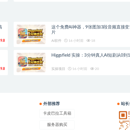
搞
这个免费AI神器，9张图加3段音频直接变
片
9.8
Ai软件
16 小时前
18
Higgsfield 实操：3分钟真人AI短剧从0
9.8
实操项目
16 小时前
20
外部推荐
站长
卡皮巴拉工具箱
服务器购买