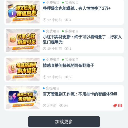
免费项目
实操项目
整理爆文也能赚钱，有人悄悄挣了2万+
19 小时前
4
免费项目
实操项目
小红书卖货更新：终于可以看销量了，行家入
驻门槛曝光
19 小时前
1
免费项目
实操项目
情感直播间搞钱的两条野路子
19 小时前
2
实操项目
百万赞漫剧工作流：不用抽卡的智能体Skill
2 天前
24
9.8
加载更多