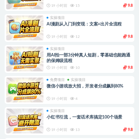
19 小时前
15
9.8
实操项目
AI漫剧从入门到变现：文案+出片全流程
19 小时前
12
9.8
实操项目
用AI拍一部3分钟真人短剧，零基础也能跑通
的保姆级流程
19 小时前
10
9.8
免费项目
实操项目
微信小游戏放大招，开发者分成飙到80%
19 小时前
4
实操项目
小红书引流，一套话术库搞定100个场景
19 小时前
13
9.8