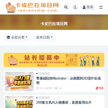
登录
全部
卡皮巴拉项目网
全部分类
发布日期
实操项目
零基础玩转Illustrator：从画图到3D渲IP全流
程
19 小时前
14
9.8
实操项目
200套古风AI人物素材，直接套用出片